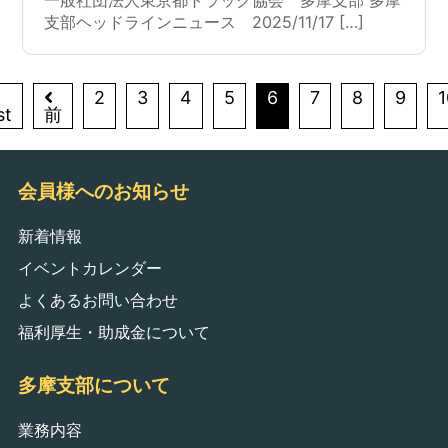
一般社団法人東京都トラック協会 多摩支部 多摩
支部ヘッドラインニュース 2025/11/17 […]
2
3
4
5
6
7
8
9
1
st
前
会員様へのお知らせ
新着情報
イベントカレンダー
よくあるお問い合わせ
福利厚生・助成金について
多摩支部について
業務内容