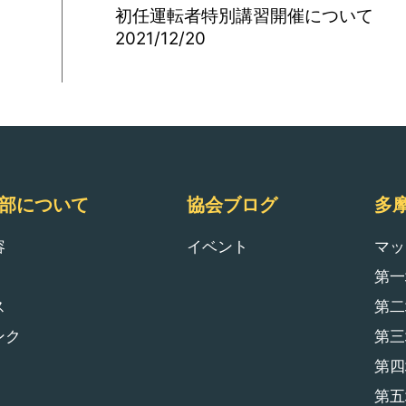
初任運転者特別講習開催について
2021/12/20
部について
協会ブログ
多
容
イベント
マッ
第一
ス
第二
ンク
第三
第四
第五