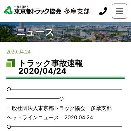
ニュース
2020.04.24
トラック事故速報
2020/04/24
○━━━━━━━━━━━━━━━━━━━━━
━━━━━━━━━━○
一般社団法人東京都トラック協会 多摩支部
ヘッドラインニュース 2020.04.24
○━━━━━━━━━━━━━━━━━━━━━